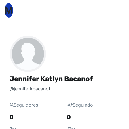
M
Jennifer Katlyn Bacanof
@jenniferkbacanof
Seguidores
Seguindo
0
0