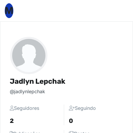
M
Jadlyn Lepchak
@jadlynlepchak
Seguidores
Seguindo
2
0