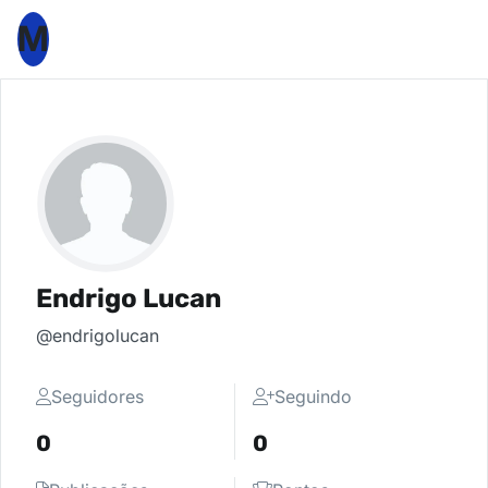
M
Endrigo Lucan
@endrigolucan
Seguidores
Seguindo
0
0