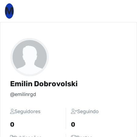
M
Emilin Dobrovolski
@emilinrgd
Seguidores
Seguindo
0
0