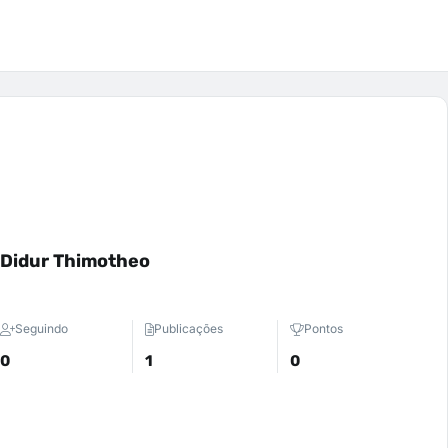
 Didur Thimotheo
Seguindo
Publicações
Pontos
0
1
0