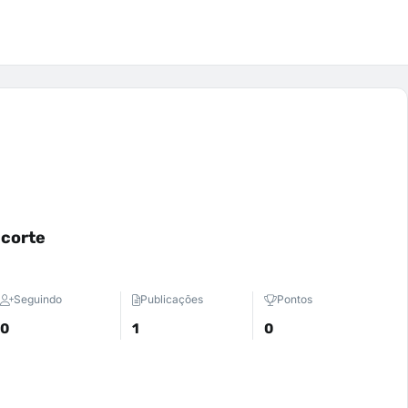
acorte
Seguindo
Publicações
Pontos
0
1
0