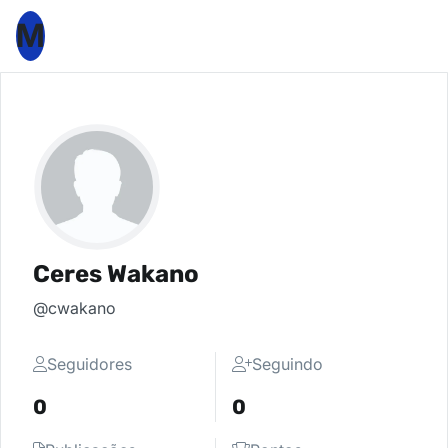
M
Ceres Wakano
@cwakano
Seguidores
Seguindo
0
0