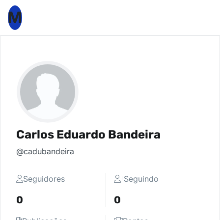
M
Carlos Eduardo Bandeira
@cadubandeira
Seguidores
Seguindo
0
0