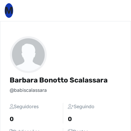
M
Barbara Bonotto Scalassara
@babiscalassara
Seguidores
Seguindo
0
0