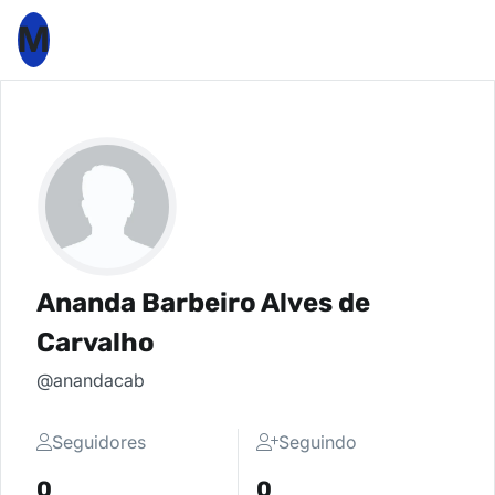
M
Ananda Barbeiro Alves de
Carvalho
@anandacab
Seguidores
Seguindo
0
0