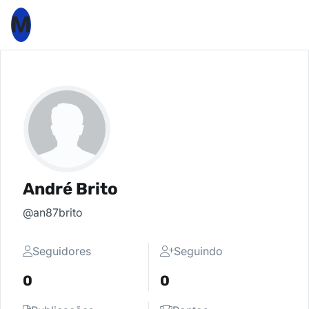
M
André Brito
@an87brito
Seguidores
Seguindo
0
0