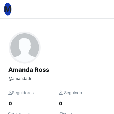
M
Amanda Ross
@amandadr
Seguidores
Seguindo
0
0