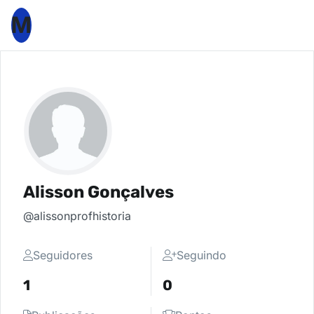
M
Alisson Gonçalves
@alissonprofhistoria
Seguidores
Seguindo
1
0