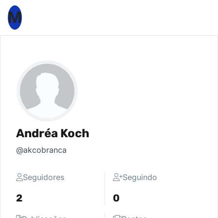
M
Andréa Koch
@akcobranca
Seguidores
Seguindo
2
0