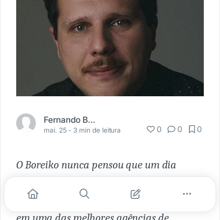
Fernando Boreiko
0
0
0
mai. 25 -
3 min de leitura
O Boreiko nunca pensou que um dia
viveria da propaganda. Hoje, é diretor do
Clube de Criação do Paraná e trabalha
em uma das melhores agências de