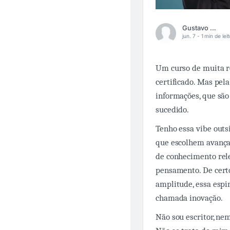
Gustavo Brandão
jun. 7 -
1 min de lei
Um curso de muita re
certificado. Mas pel
informações, que sã
sucedido.
Tenho essa vibe outs
que escolhem avança
de conhecimento rele
pensamento. De certo
amplitude, essa espi
chamada inovação.
Não sou escritor, ne