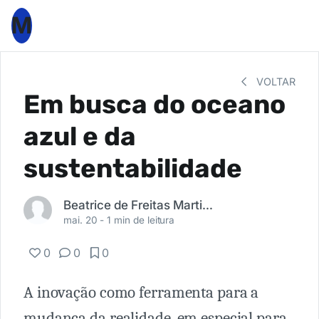
M
VOLTAR
Em busca do oceano
azul e da
sustentabilidade
Beatrice de Freitas Martins da Silva
mai. 20 -
1 min de leitura
0
0
0
A inovação como ferramenta para a
mudança da realidade, em especial para