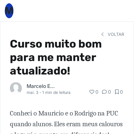
M
VOLTAR
Curso muito bom
para me manter
atualizado!
Marcelo Edmundo
0
0
0
mai. 3 -
1 min de leitura
Conheci o Mauricio e o Rodrigo na PUC
quando alunos. Eles eram meus calouros