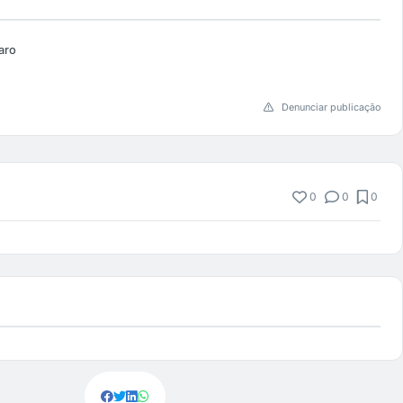
aro
Denunciar publicação
0
0
0