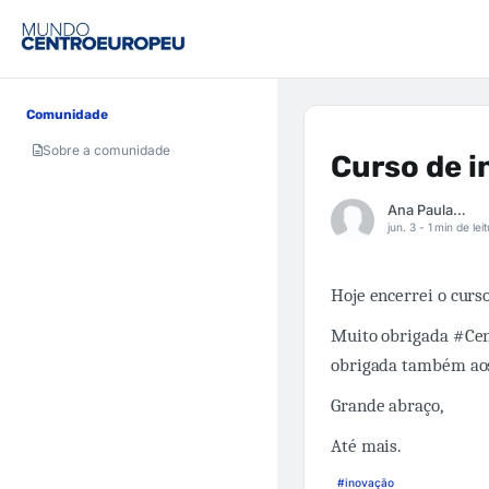
Comunidade
Sobre a comunidade
Curso de 
Ana Paula Munaro
jun. 3 -
1 min de lei
Hoje encerrei o curs
Muito obrigada #Cen
obrigada também aos
Grande abraço,
Até mais.
#inovação