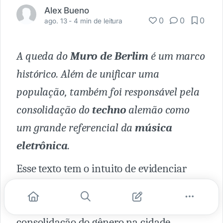
Alex Bueno
0
0
0
ago. 13 -
4 min de leitura
A queda do
Muro de Berlim
é um marco
histórico. Além de unificar uma
população, também foi responsável pela
consolidação do
techno
alemão como
um grande referencial da
música
eletrônica
.
Esse texto tem o intuito de evidenciar
alguns fatos, presentes em determinado
recorte temporal, que ajudaram na
consolidação do gênero na cidade.