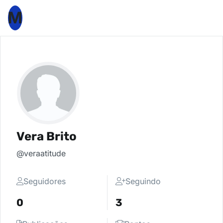
M
Vera Brito
@veraatitude
Seguidores
Seguindo
0
3