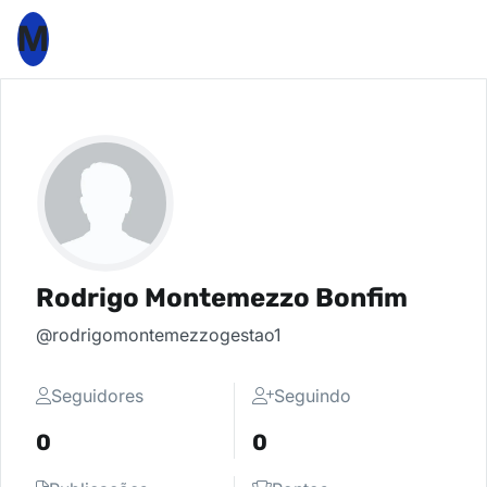
M
Rodrigo Montemezzo Bonfim
@rodrigomontemezzogestao1
Seguidores
Seguindo
0
0