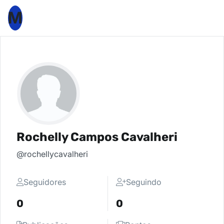
M
Rochelly Campos Cavalheri
@rochellycavalheri
Seguidores
Seguindo
0
0