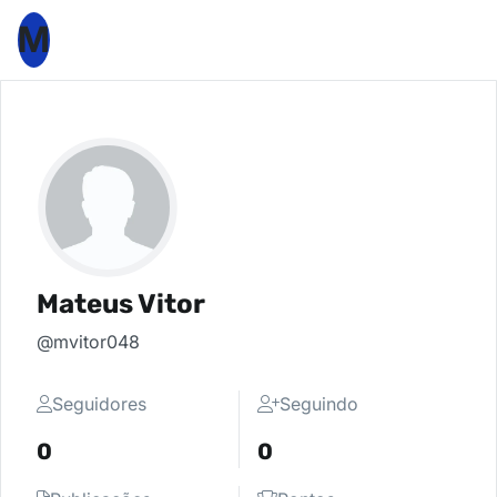
M
Mateus Vitor
@mvitor048
Seguidores
Seguindo
0
0