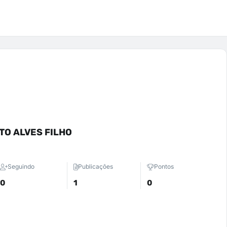
O ALVES FILHO
Seguindo
Publicações
Pontos
0
1
0