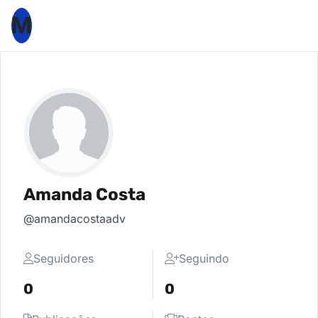
M
Amanda Costa
@amandacostaadv
Seguidores
Seguindo
0
0